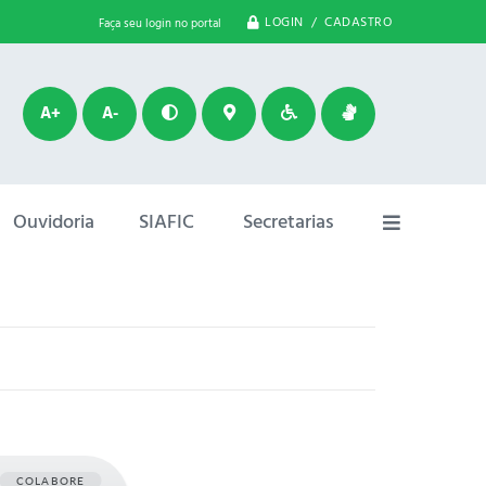
LOGIN / CADASTRO
Faça seu login no portal
A+
A-
Ouvidoria
SIAFIC
Secretarias
COLABORE