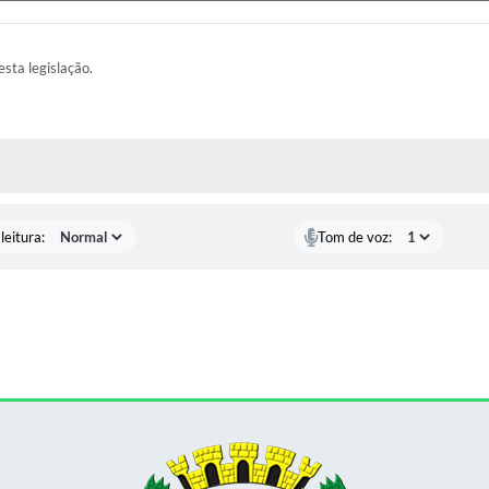
esta legislação.
AS MÍDIAS
leitura:
Tom de voz: