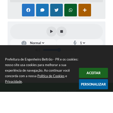
Prefeitura de Engenheiro Beltrão - PR e os cookies:
nosso site usa cookies para melhorar a sua
experiência de navegação. Ao continuar você
ACEITAR
concorda com a nossa
Política de Cookies
e
Privacidade
.
PERSONALIZAR
Telefone: (44) 3537-8100
Endereço: Rua Manoel Ribas, 160 | CEP: 87270-000
8:00 as 11:30 e 13:00 as 17:00 Segunda a Sexta-feira
Prefeitura de Engenheiro Beltrão - PR