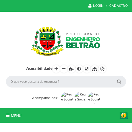
LOGIN / CADASTRO
Acessibilidade
Acompanhe-nos:
MENU
O Município