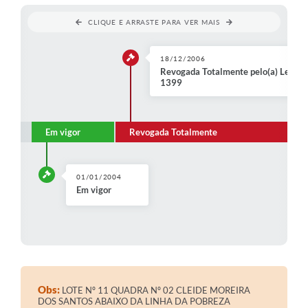
Contratos
CLIQUE E ARRASTE PARA VER MAIS
Audiências Públicas
18/12/2006
Arquivos para Download
Revogada Totalmente pelo(a) Lei Ord
1399
Contas Públicas
Links
Em vigor
Revogada Totalmente
Serviços Online
Telefones Úteis
01/01/2004
Em vigor
Transparência
Enquete
SIC
Contato
Obs:
LOTE Nº 11 QUADRA Nº 02 CLEIDE MOREIRA
DOS SANTOS ABAIXO DA LINHA DA POBREZA