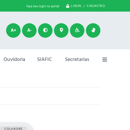
LOGIN / CADASTRO
Faça seu login no portal
A+
A-
Ouvidoria
SIAFIC
Secretarias
COLABORE