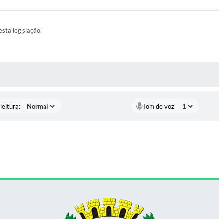
esta legislação.
AS MÍDIAS
leitura:
Tom de voz: