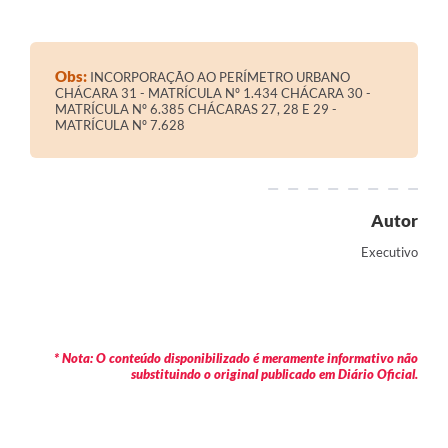
Contratos
Audiências Públicas
Obs:
INCORPORAÇÃO AO PERÍMETRO URBANO
CHÁCARA 31 - MATRÍCULA Nº 1.434 CHÁCARA 30 -
Arquivos para Download
MATRÍCULA Nº 6.385 CHÁCARAS 27, 28 E 29 -
MATRÍCULA Nº 7.628
Contas Públicas
Links
Serviços Online
Autor
Telefones Úteis
Executivo
Transparência
Enquete
* Nota: O conteúdo disponibilizado é meramente informativo não
SIC
substituindo o original publicado em Diário Oficial.
Contato