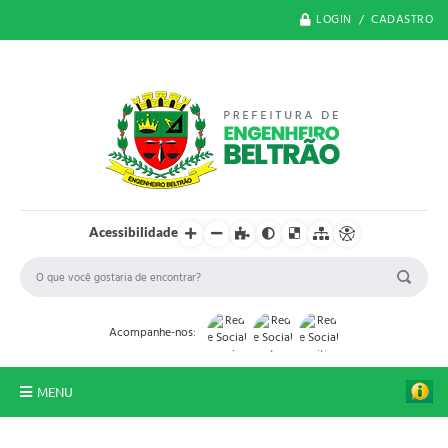
LOGIN / CADASTRO
Acessibilidade
Acompanhe-nos:
MENU
O Município