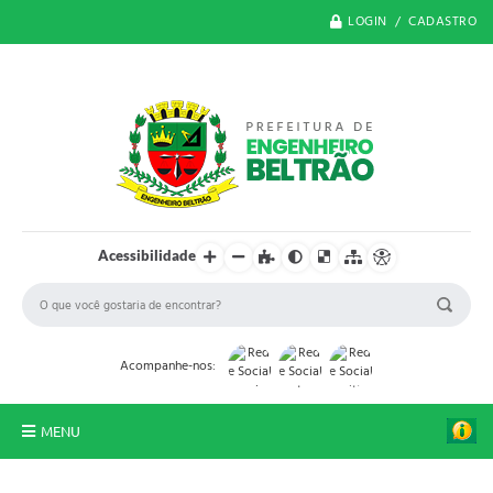
LOGIN / CADASTRO
Acessibilidade
Acompanhe-nos:
MENU
O Município