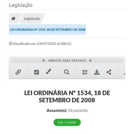
Legislação
Transparência
Legislação
Legislação
LEI ORDINÁRIA Nº 1534, 18 DE SETEMBRO DE 2008
Editais
Atualizado em: 24/07/2025 às 08h22
Covid-19 / Vacinação
Ouvidoria
ARRASTE PARA VER MAIS
SIAFIC
Secretarias
A Prefeitura
LEI ORDINÁRIA Nº 1534, 18 DE
SETEMBRO DE 2008
Notícias
Assunto(s):
Orçamento
Galeria de Vídeos
EM VIGOR
Galeria de Fotos