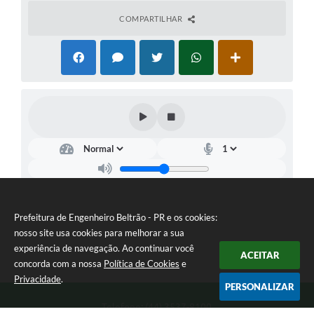
COMPARTILHAR
Prefeitura de Engenheiro Beltrão - PR e os cookies:
nosso site usa cookies para melhorar a sua
experiência de navegação. Ao continuar você
ACEITAR
concorda com a nossa
Política de Cookies
e
Privacidade
.
PERSONALIZAR
Telefone: (44) 3537-8100