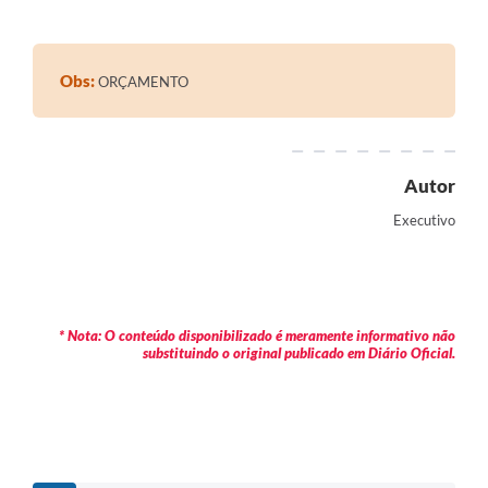
Contratos
Audiências Públicas
Obs:
ORÇAMENTO
Arquivos para Download
Contas Públicas
Autor
Links
Executivo
Serviços Online
Telefones Úteis
Transparência
* Nota: O conteúdo disponibilizado é meramente informativo não
substituindo o original publicado em Diário Oficial.
Enquete
SIC
Contato