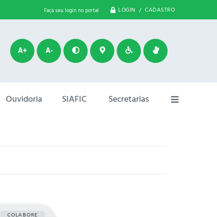
LOGIN / CADASTRO
Faça seu login no portal
A+
A-
Ouvidoria
SIAFIC
Secretarias
COLABORE