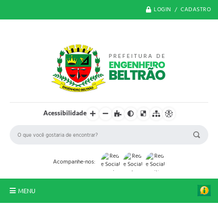
LOGIN / CADASTRO
Acessibilidade
Acompanhe-nos:
MENU
O Município