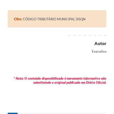
Contratos
Audiências Públicas
Obs:
CÓDIGO TRIBUTÁRIO MUNICIPAL ISSQN
Arquivos para Download
Contas Públicas
Autor
Links
Executivo
Serviços Online
Telefones Úteis
Transparência
* Nota: O conteúdo disponibilizado é meramente informativo não
substituindo o original publicado em Diário Oficial.
Enquete
SIC
Contato