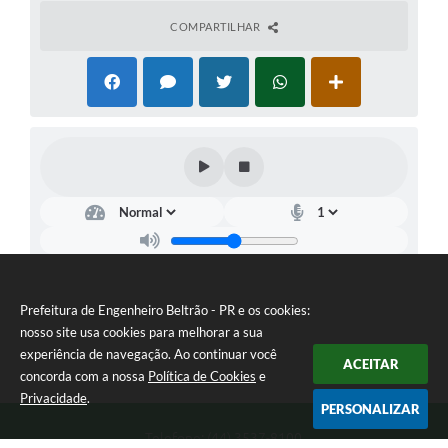
COMPARTILHAR
Prefeitura de Engenheiro Beltrão - PR e os cookies:
nosso site usa cookies para melhorar a sua
experiência de navegação. Ao continuar você
ACEITAR
concorda com a nossa
Política de Cookies
e
Privacidade
.
PERSONALIZAR
Telefone: (44) 3537-8100