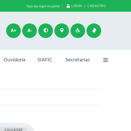
LOGIN / CADASTRO
Faça seu login no portal
A+
A-
Ouvidoria
SIAFIC
Secretarias
COLABORE