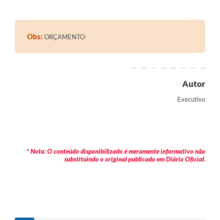
Contratos
Audiências Públicas
Obs:
ORÇAMENTO
Arquivos para Download
Contas Públicas
Autor
Links
Executivo
Serviços Online
Telefones Úteis
Transparência
* Nota: O conteúdo disponibilizado é meramente informativo não
substituindo o original publicado em Diário Oficial.
Enquete
SIC
Contato