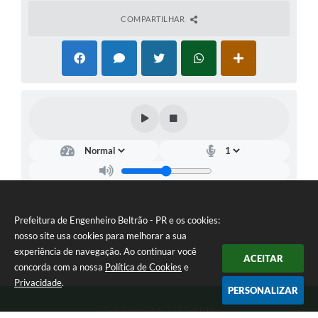
COMPARTILHAR
Prefeitura de Engenheiro Beltrão - PR e os cookies:
nosso site usa cookies para melhorar a sua
experiência de navegação. Ao continuar você
ACEITAR
concorda com a nossa
Política de Cookies
e
Privacidade
.
PERSONALIZAR
Telefone: (44) 3537-8100