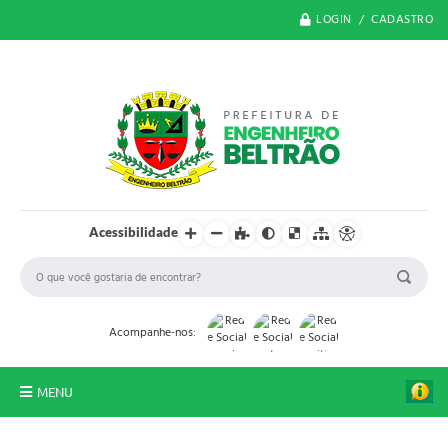
LOGIN / CADASTRO
Acessibilidade
Acompanhe-nos:
MENU
O Município