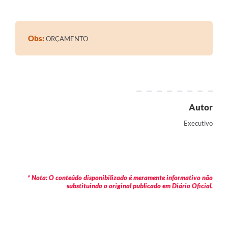
Contratos
Audiências Públicas
Obs:
ORÇAMENTO
Arquivos para Download
Contas Públicas
Links
Autor
Serviços Online
Executivo
Telefones Úteis
Transparência
Enquete
* Nota: O conteúdo disponibilizado é meramente informativo não
substituindo o original publicado em Diário Oficial.
SIC
Contato