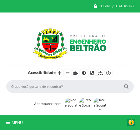
LOGIN / CADASTRO
Acessibilidade
Acompanhe-nos:
MENU
O Município