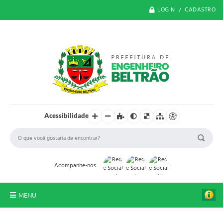
LOGIN / CADASTRO
Acessibilidade
Acompanhe-nos:
MENU
O Município