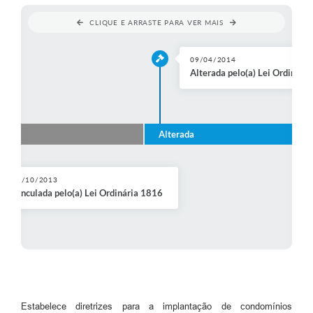
Contratos
CLIQUE E ARRASTE PARA VER MAIS
Audiências Públicas
09/04/2014
Arquivos para Download
Alterada pelo(a) Lei Ordinári
Contas Públicas
Links
ulada
Alterada
Serviços Online
Telefones Úteis
07/10/2013
Vinculada pelo(a) Lei Ordinária 1816
Transparência
Enquete
SIC
Contato
Estabelece diretrizes para a implantação de condomínios