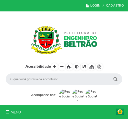
LOGIN / CADASTRO
Acessibilidade
Acompanhe-nos:
MENU
O Município