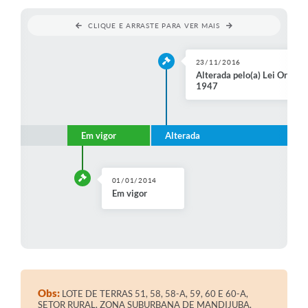
Contratos
CLIQUE E ARRASTE PARA VER MAIS
Audiências Públicas
23/11/2016
Arquivos para Download
Alterada pelo(a) Lei Ordinár
1947
Contas Públicas
Links
Em vigor
Alterada
Serviços Online
Telefones Úteis
01/01/2014
Em vigor
Transparência
Enquete
SIC
Contato
Obs:
LOTE DE TERRAS 51, 58, 58-A, 59, 60 E 60-A,
SETOR RURAL, ZONA SUBURBANA DE MANDIJUBA,