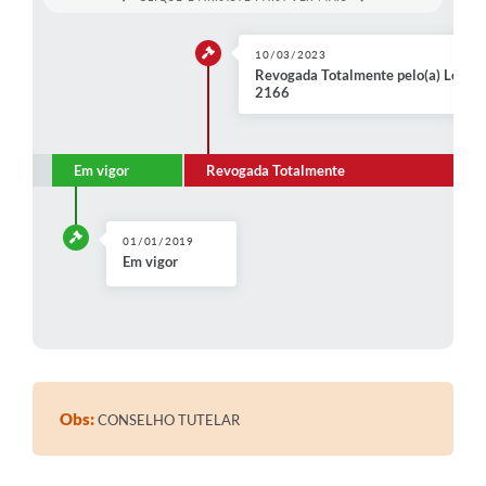
Contratos
10/03/2023
Audiências Públicas
Revogada Totalmente pelo(a) Lei Or
2166
Arquivos para Download
Contas Públicas
Em vigor
Revogada Totalmente
Links
Serviços Online
01/01/2019
Em vigor
Telefones Úteis
Transparência
Enquete
SIC
Obs:
CONSELHO TUTELAR
Contato