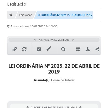
Legislação
Transparência
Legislação
LEI ORDINÁRIA Nº 2025, 22 DE ABRIL DE 2019
Legislação
Editais
Atualizado em: 18/09/2025 às 16h38
Covid-19 / Vacinação
ARRASTE PARA VER MAIS
Ouvidoria
SIAFIC
Secretarias
LEI ORDINÁRIA Nº 2025, 22 DE ABRIL DE
2019
A Prefeitura
Assunto(s):
Conselho Tutelar
Notícias
Galeria de Vídeos
Galeria de Fotos
CLIQUE E ARRASTE PARA VER MAIS