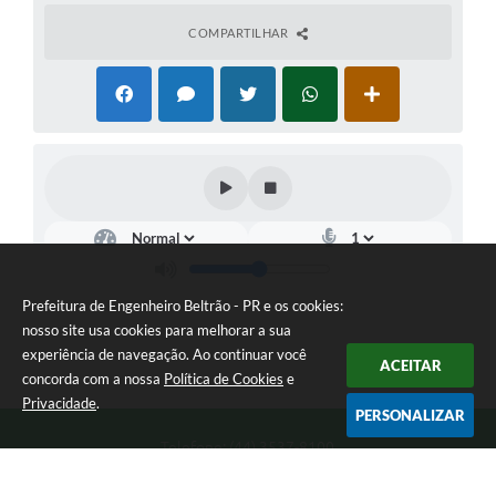
COMPARTILHAR
Prefeitura de Engenheiro Beltrão - PR e os cookies:
nosso site usa cookies para melhorar a sua
experiência de navegação. Ao continuar você
ACEITAR
concorda com a nossa
Política de Cookies
e
Privacidade
.
PERSONALIZAR
Telefone: (44) 3537-8100
Endereço: Rua Manoel Ribas, 160 | CEP: 87270-000
8:00 as 11:30 e 13:00 as 17:00 Segunda a Sexta-feira