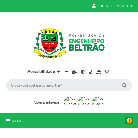
LOGIN / CADASTRO
Acessibilidade
Acompanhe-nos:
MENU
O Município