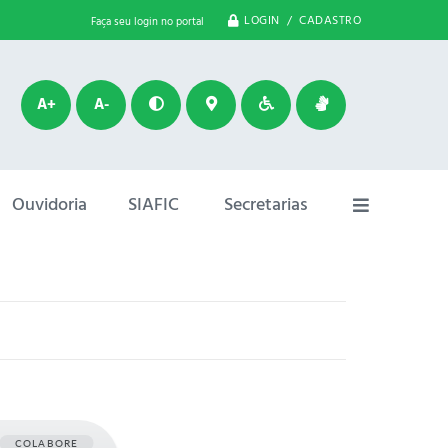
LOGIN / CADASTRO
Faça seu login no portal
A+
A-
Ouvidoria
SIAFIC
Secretarias
COLABORE