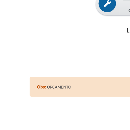
L
Obs:
ORÇAMENTO