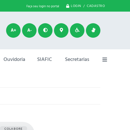
LOGIN / CADASTRO
Faça seu login no portal
A+
A-
Ouvidoria
SIAFIC
Secretarias
COLABORE