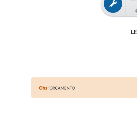
L
Obs:
ORÇAMENTO