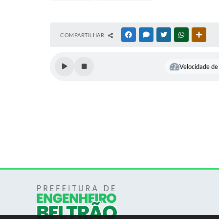
COMPARTILHAR
FACEBOOK
MESSENGER
TWITTER
WHATSAPP
OUTR
Velocidade de 