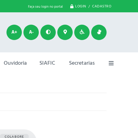
LOGIN / CADASTRO
Faça seu login no portal
A+
A-
Ouvidoria
SIAFIC
Secretarias
COLABORE