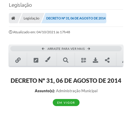
Legislação
Transparência
Legislação
DECRETO Nº 31, 06 DE AGOSTO DE 2014
Legislação
Editais
Atualizado em: 04/10/2021 às 17h48
Covid-19 / Vacinação
ARRASTE PARA VER MAIS
Ouvidoria
SIAFIC
Secretarias
DECRETO Nº 31, 06 DE AGOSTO DE 2014
A Prefeitura
Assunto(s):
Administração Municipal
Notícias
EM VIGOR
Galeria de Vídeos
Galeria de Fotos