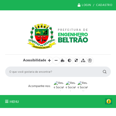
LOGIN / CADASTRO
Acessibilidade
Acompanhe-nos:
MENU
O Município