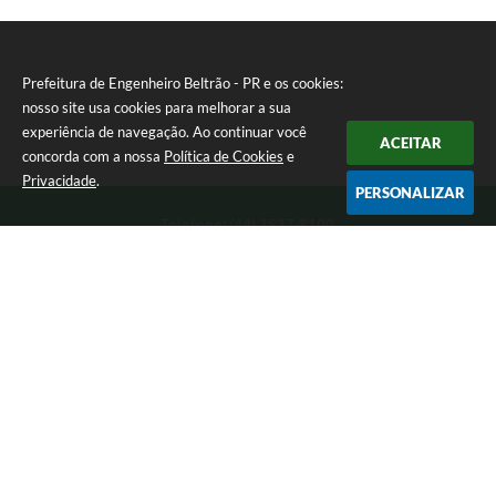
Prefeitura de Engenheiro Beltrão - PR e os cookies:
nosso site usa cookies para melhorar a sua
experiência de navegação. Ao continuar você
ACEITAR
concorda com a nossa
Política de Cookies
e
Privacidade
.
PERSONALIZAR
Telefone: (44) 3537-8100
Endereço: Rua Manoel Ribas, 160 | CEP: 87270-000
8:00 as 11:30 e 13:00 as 17:00 Segunda a Sexta-feira
Prefeitura de Engenheiro Beltrão - PR
Versão do Sistema:
3.5.3 - 19/06/2026
Portal atualizado em:
07/08/2026 10:44
Dados Abertos
Copyright Instar - 2006-2026. Todos os direitos reservados -
Instar Tecnologia