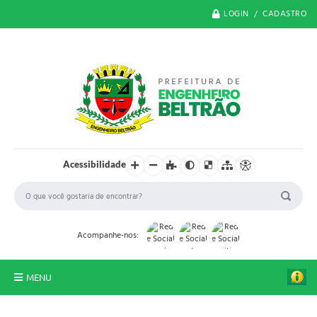
LOGIN / CADASTRO
Acessibilidade
Acompanhe-nos:
MENU
O Município