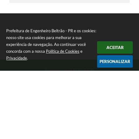
Prefeitura de Engenheiro Beltrão - PR e os cookies:
nosso site usa cookies para melhorar a sua
experiência de navegação. Ao continuar você
ACEITAR
concorda com a nossa
Política de Cookies
e
Privacidade
.
PERSONALIZAR
Telefone: (44) 3537-8100
Endereço: Rua Manoel Ribas, 160 | CEP: 87270-000
8:00 as 11:30 e 13:00 as 17:00 Segunda a Sexta-feira
Prefeitura de Engenheiro Beltrão - PR
Versão do Sistema:
3.5.3 - 19/06/2026
Portal atualizado em:
07/08/2026 15:05
Dados Abertos
Copyright Instar - 2006-2026. Todos os direitos reservados -
Instar Tecnologia