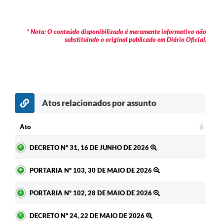
Contratos
Audiências Públicas
* Nota: O conteúdo disponibilizado é meramente informativo não
substituindo o original publicado em Diário Oficial.
Arquivos para Download
Contas Públicas
Links
Atos relacionados por assunto
Serviços Online
Telefones Úteis
Ato
Ato
Transparência
DECRETO Nº 31, 16 DE JUNHO DE 2026
Enquete
PORTARIA Nº 103, 30 DE MAIO DE 2026
SIC
PORTARIA Nº 102, 28 DE MAIO DE 2026
Contato
DECRETO Nº 24, 22 DE MAIO DE 2026