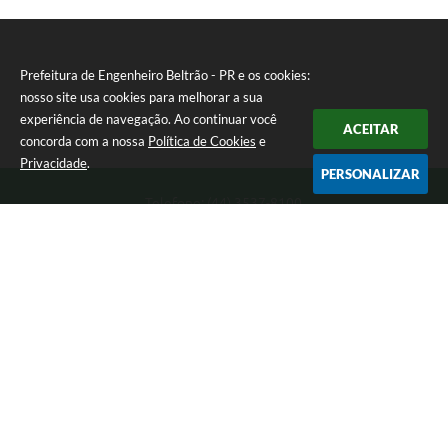
Prefeitura de Engenheiro Beltrão - PR e os cookies:
nosso site usa cookies para melhorar a sua
experiência de navegação. Ao continuar você
ACEITAR
concorda com a nossa
Política de Cookies
e
Privacidade
.
PERSONALIZAR
Telefone: (44) 3537-8100
Endereço: Rua Manoel Ribas, 160 | CEP: 87270-000
8:00 as 11:30 e 13:00 as 17:00 Segunda a Sexta-feira
Prefeitura de Engenheiro Beltrão - PR
Versão do Sistema:
3.5.3 - 19/06/2026
Portal atualizado em:
07/08/2026 15:05
Dados Abertos
Copyright Instar - 2006-2026. Todos os direitos reservados -
Instar Tecnologia