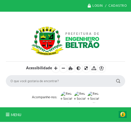
LOGIN / CADASTRO
Acessibilidade
Acompanhe-nos:
MENU
O Município