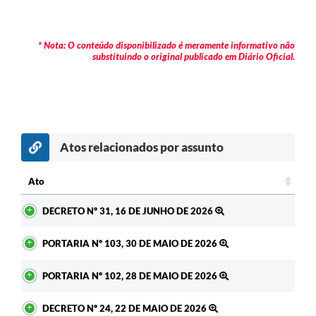
Contratos
Audiências Públicas
* Nota: O conteúdo disponibilizado é meramente informativo não
substituindo o original publicado em Diário Oficial.
Arquivos para Download
Contas Públicas
Links
Atos relacionados por assunto
Serviços Online
Telefones Úteis
Ato
Ato
Transparência
DECRETO Nº 31, 16 DE JUNHO DE 2026
Enquete
PORTARIA Nº 103, 30 DE MAIO DE 2026
SIC
PORTARIA Nº 102, 28 DE MAIO DE 2026
Contato
DECRETO Nº 24, 22 DE MAIO DE 2026