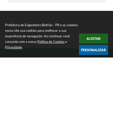
Prefeitura de Engenheiro Beltrão - PR e os cookies:
nosso site usa cookies para melhorar a sua
experiência de navegação. Ao continuar você
ACEITAR
concorda com a nossa
Política de Cookies
e
Privacidade
.
PERSONALIZAR
Telefone: (44) 3537-8100
Endereço: Rua Manoel Ribas, 160 | CEP: 87270-000
8:00 as 11:30 e 13:00 as 17:00 Segunda a Sexta-feira
Prefeitura de Engenheiro Beltrão - PR
Versão do Sistema:
3.5.3 - 19/06/2026
Portal atualizado em:
07/08/2026 10:38
Dados Abertos
Copyright Instar - 2006-2026. Todos os direitos reservados -
Instar Tecnologia