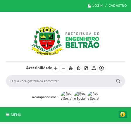
LOGIN / CADASTRO
Acessibilidade
Acompanhe-nos:
MENU
O Município