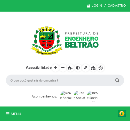
LOGIN / CADASTRO
Acessibilidade
Acompanhe-nos:
MENU
O Município