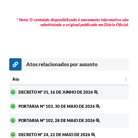
Contratos
Audiências Públicas
* Nota: O conteúdo disponibilizado é meramente informativo não
substituindo o original publicado em Diário Oficial.
Arquivos para Download
Contas Públicas
Links
Atos relacionados por assunto
Serviços Online
Telefones Úteis
Ato
Ato
Transparência
DECRETO Nº 31, 16 DE JUNHO DE 2026
Enquete
PORTARIA Nº 103, 30 DE MAIO DE 2026
SIC
PORTARIA Nº 102, 28 DE MAIO DE 2026
Contato
DECRETO Nº 24, 22 DE MAIO DE 2026