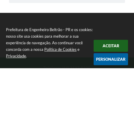
Prefeitura de Engenheiro Beltrão - PR e os cookies:
nosso site usa cookies para melhorar a sua
experiência de navegação. Ao continuar você
ACEITAR
concorda com a nossa
Política de Cookies
e
Privacidade
.
PERSONALIZAR
Telefone: (44) 3537-8100
Endereço: Rua Manoel Ribas, 160 | CEP: 87270-000
8:00 as 11:30 e 13:00 as 17:00 Segunda a Sexta-feira
Prefeitura de Engenheiro Beltrão - PR
Versão do Sistema:
3.5.3 - 19/06/2026
Portal atualizado em:
07/08/2026 15:05
Dados Abertos
Copyright Instar - 2006-2026. Todos os direitos reservados -
Instar Tecnologia