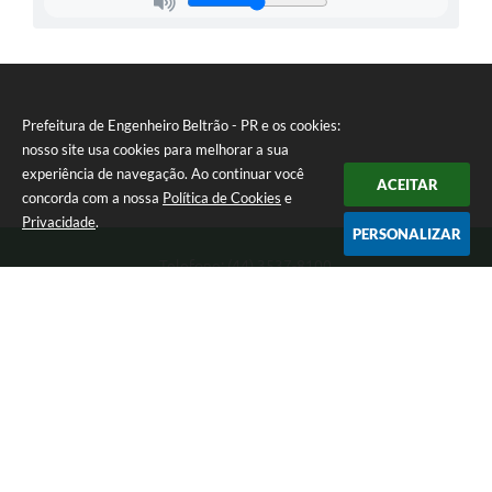
Prefeitura de Engenheiro Beltrão - PR e os cookies:
nosso site usa cookies para melhorar a sua
experiência de navegação. Ao continuar você
ACEITAR
concorda com a nossa
Política de Cookies
e
Privacidade
.
PERSONALIZAR
Telefone: (44) 3537-8100
Endereço: Rua Manoel Ribas, 160 | CEP: 87270-000
8:00 as 11:30 e 13:00 as 17:00 Segunda a Sexta-feira
Prefeitura de Engenheiro Beltrão - PR
Versão do Sistema:
3.5.3 - 19/06/2026
Portal atualizado em:
07/08/2026 15:05
Dados Abertos
Copyright Instar - 2006-2026. Todos os direitos reservados -