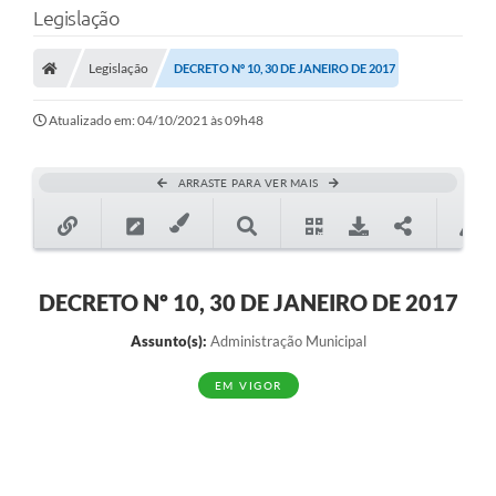
Legislação
Transparência
Legislação
DECRETO Nº 10, 30 DE JANEIRO DE 2017
Legislação
Editais
Atualizado em: 04/10/2021 às 09h48
Covid-19 / Vacinação
ARRASTE PARA VER MAIS
Ouvidoria
SIAFIC
Secretarias
DECRETO Nº 10, 30 DE JANEIRO DE 2017
A Prefeitura
Assunto(s):
Administração Municipal
Notícias
EM VIGOR
Galeria de Vídeos
Galeria de Fotos