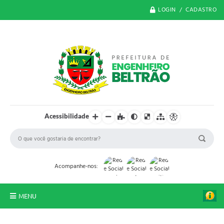
LOGIN / CADASTRO
Acessibilidade
Acompanhe-nos:
MENU
O Município