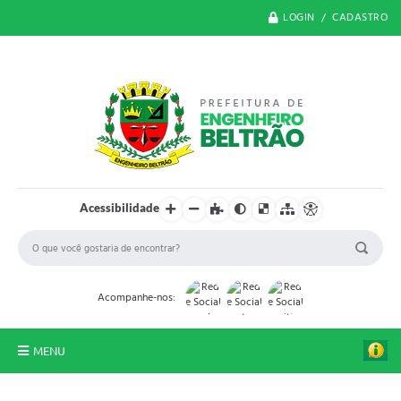
LOGIN / CADASTRO
Acessibilidade
Acompanhe-nos:
MENU
O Município