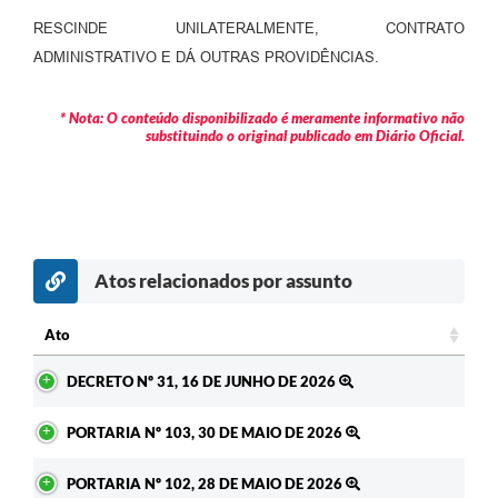
Contratos
RESCINDE UNILATERALMENTE, CONTRATO
ADMINISTRATIVO E DÁ OUTRAS PROVIDÊNCIAS.
Audiências Públicas
Arquivos para Download
* Nota: O conteúdo disponibilizado é meramente informativo não
substituindo o original publicado em Diário Oficial.
Contas Públicas
Links
Serviços Online
Telefones Úteis
Atos relacionados por assunto
Transparência
Ato
Enquete
Ato
DECRETO Nº 31, 16 DE JUNHO DE 2026
SIC
PORTARIA Nº 103, 30 DE MAIO DE 2026
Contato
PORTARIA Nº 102, 28 DE MAIO DE 2026