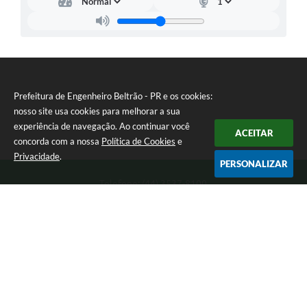
Prefeitura de Engenheiro Beltrão - PR e os cookies:
nosso site usa cookies para melhorar a sua
experiência de navegação. Ao continuar você
ACEITAR
concorda com a nossa
Política de Cookies
e
Privacidade
.
PERSONALIZAR
Telefone: (44) 3537-8100
Endereço: Rua Manoel Ribas, 160 | CEP: 87270-000
8:00 as 11:30 e 13:00 as 17:00 Segunda a Sexta-feira
Prefeitura de Engenheiro Beltrão - PR
Versão do Sistema:
3.5.3 - 19/06/2026
Portal atualizado em:
05/08/2026 14:57
Dados Abertos