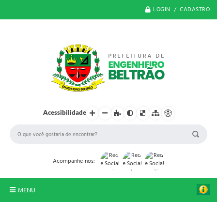
LOGIN / CADASTRO
Acessibilidade
Acompanhe-nos:
MENU
O Município