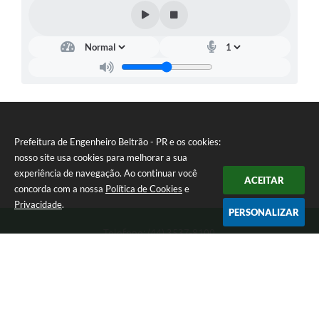
Prefeitura de Engenheiro Beltrão - PR e os cookies:
nosso site usa cookies para melhorar a sua
experiência de navegação. Ao continuar você
ACEITAR
concorda com a nossa
Política de Cookies
e
Privacidade
.
PERSONALIZAR
Telefone: (44) 3537-8100
Endereço: Rua Manoel Ribas, 160 | CEP: 87270-000
8:00 as 11:30 e 13:00 as 17:00 Segunda a Sexta-feira
Prefeitura de Engenheiro Beltrão - PR
Versão do Sistema:
3.5.3 - 19/06/2026