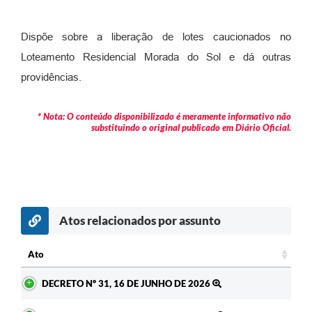
Contratos
Dispõe sobre a liberação de lotes caucionados no
Audiências Públicas
Loteamento Residencial Morada do Sol e dá outras
Arquivos para Download
providências.
Contas Públicas
* Nota: O conteúdo disponibilizado é meramente informativo não
Links
substituindo o original publicado em Diário Oficial.
Serviços Online
Telefones Úteis
Transparência
Atos relacionados por assunto
Enquete
Ato
SIC
Ato
Contato
DECRETO Nº 31, 16 DE JUNHO DE 2026