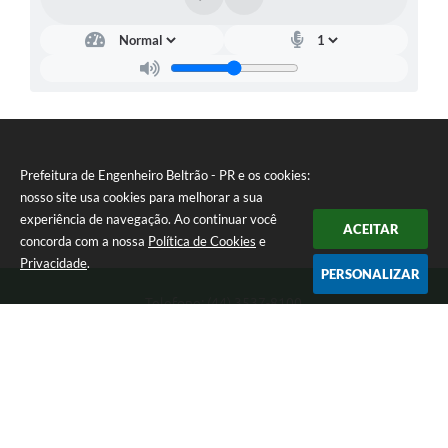
Prefeitura de Engenheiro Beltrão - PR e os cookies:
nosso site usa cookies para melhorar a sua
experiência de navegação. Ao continuar você
ACEITAR
concorda com a nossa
Política de Cookies
e
Privacidade
.
PERSONALIZAR
Telefone: (44) 3537-8100
Endereço: Rua Manoel Ribas, 160 | CEP: 87270-000
8:00 as 11:30 e 13:00 as 17:00 Segunda a Sexta-feira
Prefeitura de Engenheiro Beltrão - PR
Versão do Sistema:
3.5.3 - 19/06/2026
Portal atualizado em:
05/08/2026 14:57
Dados Abertos