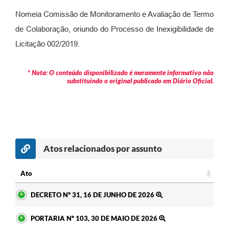
Contratos
Nomeia Comissão de Monitoramento e Avaliação de Termo
Audiências Públicas
de Colaboração, oriundo do Processo de Inexigibilidade de
Licitação 002/2019.
Arquivos para Download
Contas Públicas
* Nota: O conteúdo disponibilizado é meramente informativo não
substituindo o original publicado em Diário Oficial.
Links
Serviços Online
Telefones Úteis
Atos relacionados por assunto
Transparência
Enquete
Ato
Ato
SIC
DECRETO Nº 31, 16 DE JUNHO DE 2026
Contato
PORTARIA Nº 103, 30 DE MAIO DE 2026