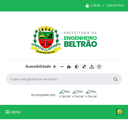
LOGIN / CADASTRO
Acessibilidade
Acompanhe-nos:
MENU
O Município