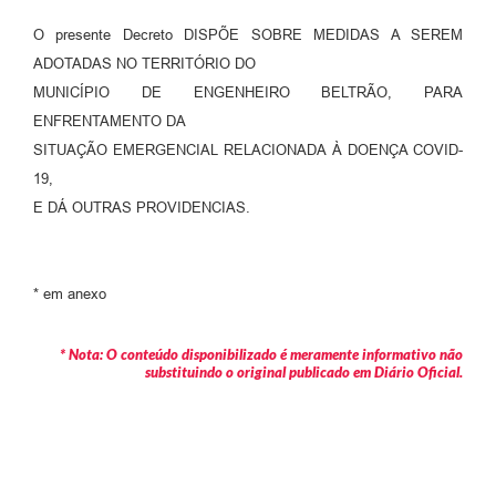
Contratos
O presente Decreto DISPÕE SOBRE MEDIDAS A SEREM
Audiências Públicas
ADOTADAS NO TERRITÓRIO DO
MUNICÍPIO DE ENGENHEIRO BELTRÃO, PARA
Arquivos para Download
ENFRENTAMENTO DA
Contas Públicas
SITUAÇÃO EMERGENCIAL RELACIONADA À DOENÇA COVID-
19,
Links
E DÁ OUTRAS PROVIDENCIAS.
Serviços Online
Telefones Úteis
* em anexo
Transparência
* Nota: O conteúdo disponibilizado é meramente informativo não
Enquete
substituindo o original publicado em Diário Oficial.
SIC
Contato