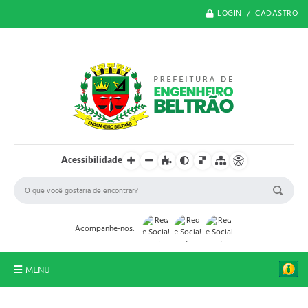
LOGIN / CADASTRO
Acessibilidade
Acompanhe-nos:
MENU
O Município