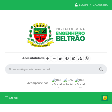
LOGIN / CADASTRO
Acessibilidade
Acompanhe-nos:
MENU
O Município