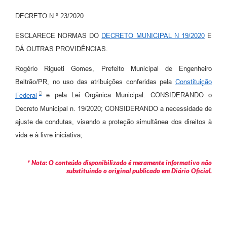
Contratos
DECRETO N.º 23/2020
Audiências Públicas
ESCLARECE NORMAS DO
DECRETO MUNICIPAL N 19/2020
E
Arquivos para Download
DÁ OUTRAS PROVIDÊNCIAS.
Contas Públicas
Rogério Rigueti Gomes, Prefeito Municipal de Engenheiro
Beltrão/PR, no uso das atribuições conferidas pela
Constituição
Links
Federal
e pela Lei Orgânica Municipal. CONSIDERANDO o
Serviços Online
Decreto Municipal n. 19/2020; CONSIDERANDO a necessidade de
ajuste de condutas, visando a proteção simultânea dos direitos à
Telefones Úteis
vida e à livre iniciativa;
Transparência
* Nota: O conteúdo disponibilizado é meramente informativo não
Enquete
substituindo o original publicado em Diário Oficial.
SIC
Contato