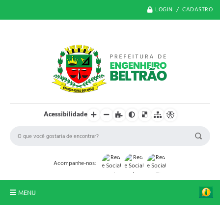
LOGIN / CADASTRO
Acessibilidade
Acompanhe-nos:
MENU
O Município