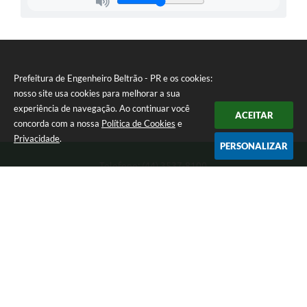
Prefeitura de Engenheiro Beltrão - PR e os cookies:
nosso site usa cookies para melhorar a sua
experiência de navegação. Ao continuar você
ACEITAR
concorda com a nossa
Política de Cookies
e
Privacidade
.
PERSONALIZAR
Telefone: (44) 3537-8100
Endereço: Rua Manoel Ribas, 160 | CEP: 87270-000
8:00 as 11:30 e 13:00 as 17:00 Segunda a Sexta-feira
Prefeitura de Engenheiro Beltrão - PR
Versão do Sistema:
3.5.3 - 19/06/2026
Portal atualizado em:
06/08/2026 16:42
Dados Abertos
Copyright Instar - 2006-2026. Todos os direitos reservados -