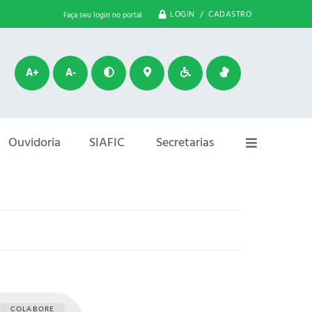
LOGIN / CADASTRO
Faça seu login no portal
A+
A-
Ouvidoria
SIAFIC
Secretarias
COLABORE