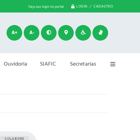
LOGIN / CADASTRO
Faça seu login no portal
A+
A-
Ouvidoria
SIAFIC
Secretarias
COLABORE