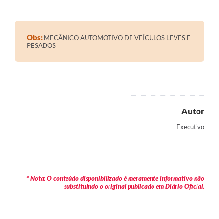
Contratos
Audiências Públicas
Obs:
MECÂNICO AUTOMOTIVO DE VEÍCULOS LEVES E
PESADOS
Arquivos para Download
Contas Públicas
Links
Serviços Online
Autor
Telefones Úteis
Executivo
Transparência
Enquete
* Nota: O conteúdo disponibilizado é meramente informativo não
SIC
substituindo o original publicado em Diário Oficial.
Contato