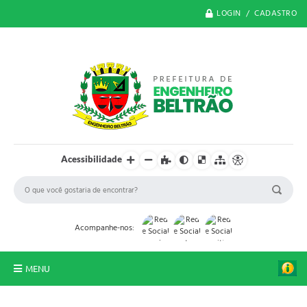
LOGIN / CADASTRO
Acessibilidade
Acompanhe-nos:
MENU
O Município