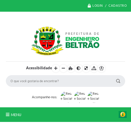
LOGIN / CADASTRO
Acessibilidade
Acompanhe-nos:
MENU
O Município