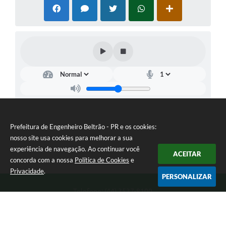
Prefeitura de Engenheiro Beltrão - PR e os cookies:
nosso site usa cookies para melhorar a sua
experiência de navegação. Ao continuar você
ACEITAR
concorda com a nossa
Política de Cookies
e
Privacidade
.
PERSONALIZAR
Telefone: (44) 3537-8100
Endereço: Rua Manoel Ribas, 160 | CEP: 87270-000
8:00 as 11:30 e 13:00 as 17:00 Segunda a Sexta-feira
Prefeitura de Engenheiro Beltrão - PR