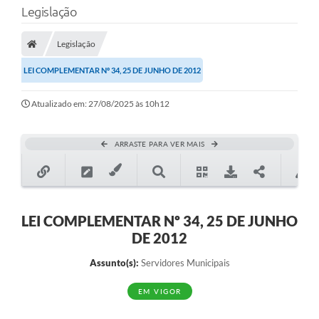
Legislação
Transparência
Legislação
Legislação
LEI COMPLEMENTAR Nº 34, 25 DE JUNHO DE 2012
Editais
Atualizado em: 27/08/2025 às 10h12
Covid-19 / Vacinação
Ouvidoria
ARRASTE PARA VER MAIS
SIAFIC
Secretarias
A Prefeitura
LEI COMPLEMENTAR Nº 34, 25 DE JUNHO
DE 2012
Notícias
Assunto(s):
Servidores Municipais
Galeria de Vídeos
EM VIGOR
Galeria de Fotos