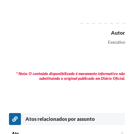
Contratos
Audiências Públicas
Arquivos para Download
Autor
Contas Públicas
Executivo
Links
Serviços Online
* Nota: O conteúdo disponibilizado é meramente informativo não
Telefones Úteis
substituindo o original publicado em Diário Oficial.
Transparência
Enquete
SIC
Atos relacionados por assunto
Contato
Ato