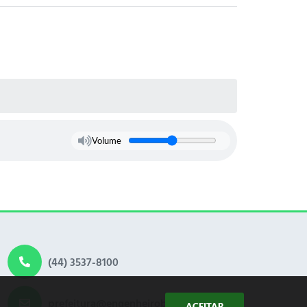
Volume
(44) 3537-8100
prefeitura@engenheirobeltrao.pr.gov.br
ACEITAR