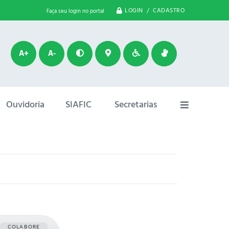
LOGIN / CADASTRO
Faça seu login no portal
A+
A-
Ouvidoria
SIAFIC
Secretarias
COLABORE