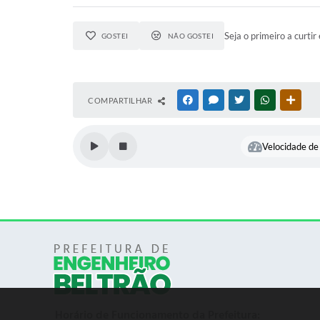
Seja o primeiro a curtir 
GOSTEI
NÃO GOSTEI
COMPARTILHAR
FACEBOOK
MESSENGER
TWITTER
WHATSAPP
OUTR
Velocidade de 
Horário de Funcionamento da Prefeitura: