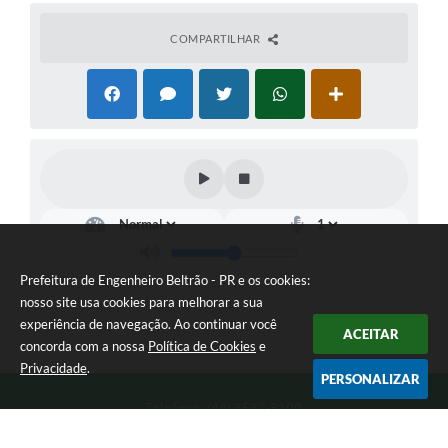
COMPARTILHAR
Prefeitura de Engenheiro Beltrão - PR e os cookies:
nosso site usa cookies para melhorar a sua
experiência de navegação. Ao continuar você
ACEITAR
concorda com a nossa
Política de Cookies
e
Privacidade
.
PERSONALIZAR
Telefone: (44) 3537-8100
Endereço: Rua Manoel Ribas, 160 | CEP: 87270-000