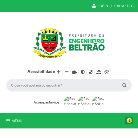
LOGIN / CADASTRO
Acessibilidade
Acompanhe-nos:
MENU
O Município