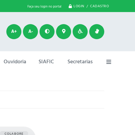
LOGIN / CADASTRO
Faça seu login no portal
A+
A-
Ouvidoria
SIAFIC
Secretarias
COLABORE