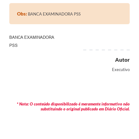
Contratos
Obs:
BANCA EXAMINADORA PSS
Audiências Públicas
Arquivos para Download
BANCA EXAMINADORA
Contas Públicas
PSS
Links
Autor
Serviços Online
Executivo
Telefones Úteis
Transparência
Enquete
* Nota: O conteúdo disponibilizado é meramente informativo não
substituindo o original publicado em Diário Oficial.
SIC
Contato