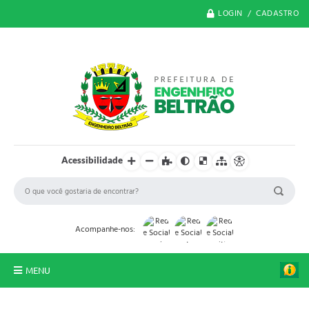
LOGIN / CADASTRO
Acessibilidade
Acompanhe-nos:
MENU
O Município