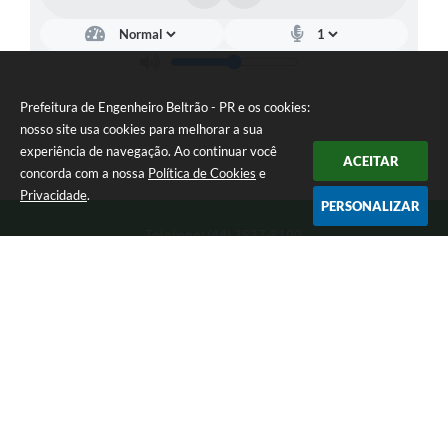
Prefeitura de Engenheiro Beltrão - PR e os cookies:
nosso site usa cookies para melhorar a sua
experiência de navegação. Ao continuar você
ACEITAR
concorda com a nossa
Política de Cookies
e
Privacidade
.
PERSONALIZAR
Telefone: (44) 3537-8100
Endereço: Rua Manoel Ribas, 160 | CEP: 87270-000
8:00 as 11:30 e 13:00 as 17:00 Segunda a Sexta-feira
Prefeitura de Engenheiro Beltrão - PR
Versão do Sistema:
3.5.3 - 19/06/2026
Portal atualizado em:
07/08/2026 10:44
Dados Abertos
Copyright Instar - 2006-2026. Todos os direitos reservados -