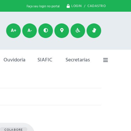
LOGIN / CADASTRO
Faça seu login no portal
A+
A-
Ouvidoria
SIAFIC
Secretarias
COLABORE