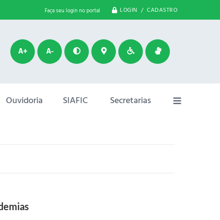
LOGIN / CADASTRO
Faça seu login no portal
A+
A-
Ouvidoria
SIAFIC
Secretarias
ndemias