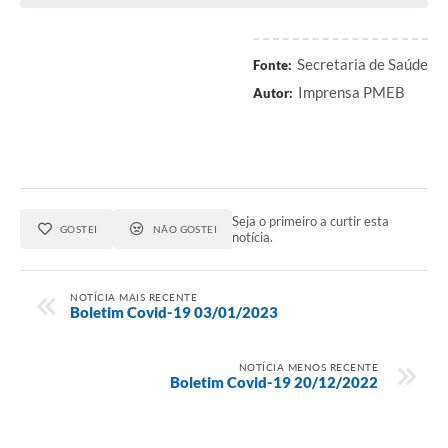
Contratos
Audiências Públicas
Secretaria de Saúde
Fonte:
Imprensa PMEB
Arquivos para Download
Autor:
Contas Públicas
Links
Serviços Online
Seja o primeiro a curtir esta
GOSTEI
NÃO GOSTEI
notícia.
Telefones Úteis
Transparência
NOTÍCIA MAIS RECENTE
Boletim Covid-19 03/01/2023
Enquete
SIC
NOTÍCIA MENOS RECENTE
Boletim Covid-19 20/12/2022
Contato