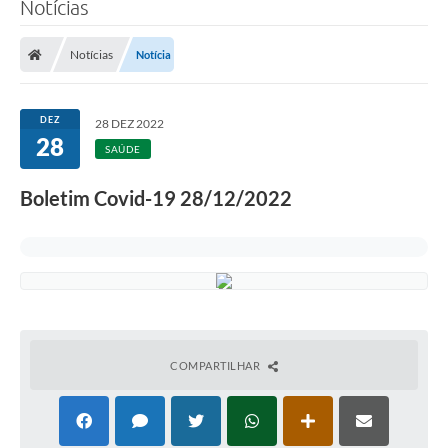
Notícias
Transparência
Notícias
Notícia
Legislação
Editais
DEZ
28 DEZ 2022
28
Covid-19 / Vacinação
SAÚDE
Ouvidoria
Boletim Covid-19 28/12/2022
SIAFIC
Secretarias
A Prefeitura
Notícias
COMPARTILHAR
Galeria de Vídeos
Galeria de Fotos