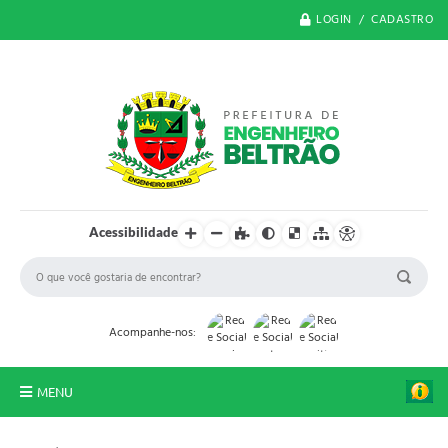
LOGIN / CADASTRO
Acessibilidade
Acompanhe-nos:
MENU
O Município