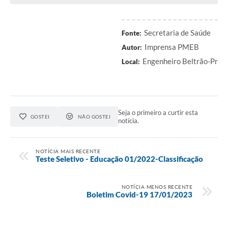
Contratos
Audiências Públicas
Secretaria de Saúde
Fonte:
Imprensa PMEB
Arquivos para Download
Autor:
Engenheiro Beltrão-Pr
Local:
Contas Públicas
Links
Serviços Online
Seja o primeiro a curtir esta
GOSTEI
NÃO GOSTEI
notícia.
Telefones Úteis
Transparência
NOTÍCIA MAIS RECENTE
Teste Seletivo - Educação 01/2022-Classificação
Enquete
SIC
NOTÍCIA MENOS RECENTE
Boletim Covid-19 17/01/2023
Contato