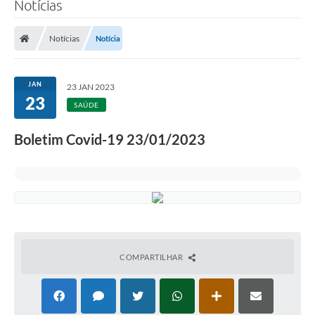
Notícias
Transparência
Notícias
Notícia
Legislação
Editais
JAN
23 JAN 2023
23
Covid-19 / Vacinação
SAÚDE
Ouvidoria
Boletim Covid-19 23/01/2023
SIAFIC
Secretarias
A Prefeitura
Notícias
COMPARTILHAR
Galeria de Vídeos
Galeria de Fotos