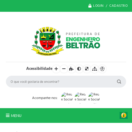
LOGIN / CADASTRO
Acessibilidade
Acompanhe-nos:
MENU
O Município