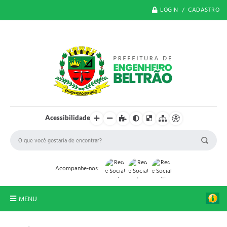
LOGIN / CADASTRO
Acessibilidade
Acompanhe-nos:
MENU
O Município