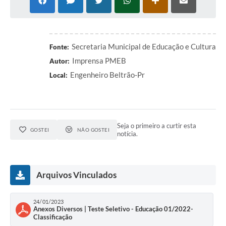
Contratos
Audiências Públicas
Secretaria Municipal de Educação e Cultura
Arquivos para Download
Fonte:
Imprensa PMEB
Autor:
Contas Públicas
Engenheiro Beltrão-Pr
Local:
Links
Serviços Online
Seja o primeiro a curtir esta
Telefones Úteis
GOSTEI
NÃO GOSTEI
notícia.
Transparência
Enquete
Arquivos Vinculados
SIC
24/01/2023
Contato
Anexos Diversos | Teste Seletivo - Educação 01/2022-
Classificação