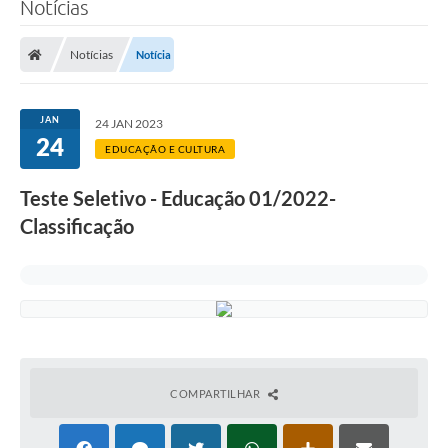
Notícias
Transparência
Notícias
Notícia
Legislação
Editais
JAN
24 JAN 2023
24
Covid-19 / Vacinação
EDUCAÇÃO E CULTURA
Ouvidoria
Teste Seletivo - Educação 01/2022-
Classificação
SIAFIC
Secretarias
A Prefeitura
Notícias
Galeria de Vídeos
COMPARTILHAR
Galeria de Fotos