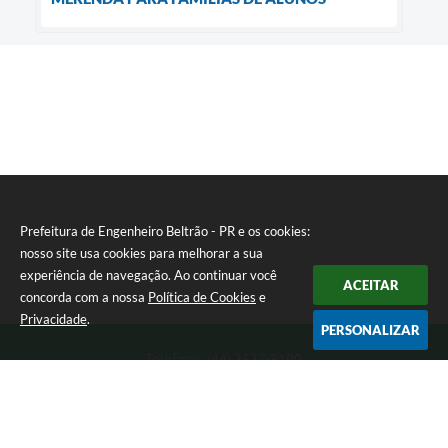
Prefeitura de Engenheiro Beltrão - PR e os cookies:
nosso site usa cookies para melhorar a sua
experiência de navegação. Ao continuar você
ACEITAR
concorda com a nossa
Política de Cookies
e
Privacidade
.
PERSONALIZAR
Telefone: (44) 3537-8100
Endereço: Rua Manoel Ribas, 160 | CEP: 87270-000
8:00 as 11:30 e 13:00 as 17:00 Segunda a Sexta-feira
Prefeitura de Engenheiro Beltrão - PR