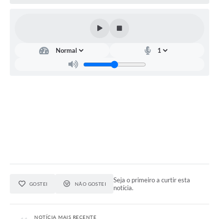
Contratos
Audiências Públicas
Arquivos para Download
Contas Públicas
Links
Serviços Online
Telefones Úteis
Transparência
Enquete
SIC
Seja o primeiro a curtir esta
GOSTEI
NÃO GOSTEI
notícia.
Contato
NOTÍCIA MAIS RECENTE