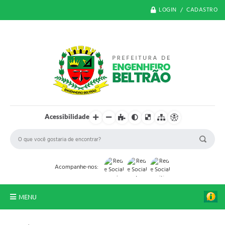
LOGIN / CADASTRO
Acessibilidade
Acompanhe-nos:
MENU
O Município