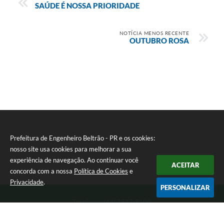
SAÚDE É NOSSA PRIORIDADE
NOTÍCIA MENOS RECENTE
OUTUBRO ROSA
Prefeitura de Engenheiro Beltrão - PR e os cookies:
nosso site usa cookies para melhorar a sua
experiência de navegação. Ao continuar você
ACEITAR
concorda com a nossa
Política de Cookies
e
Privacidade
.
PERSONALIZAR
Telefone: (44) 3537-8100
Endereço: Rua Manoel Ribas, 160 | CEP: 87270-000
8:00 as 11:30 e 13:00 as 17:00 Segunda a Sexta-feira