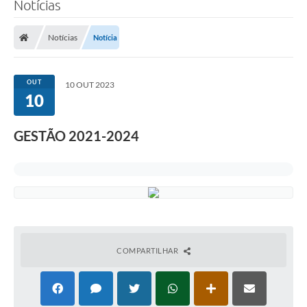
Notícias
Transparência
Notícias
Notícia
Legislação
Editais
OUT
10 OUT 2023
10
Covid-19 / Vacinação
Ouvidoria
GESTÃO 2021-2024
SIAFIC
Secretarias
A Prefeitura
Notícias
COMPARTILHAR
Galeria de Vídeos
Galeria de Fotos