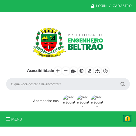
LOGIN / CADASTRO
Acessibilidade
Acompanhe-nos:
MENU
O Município