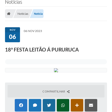
Notícias
Transparência
Notícias
Notícia
Legislação
Editais
NOV
06 NOV 2023
06
Covid-19 / Vacinação
Ouvidoria
18ª FESTA LEITÃO Á PURURUCA
SIAFIC
Secretarias
A Prefeitura
Notícias
COMPARTILHAR
Galeria de Vídeos
Galeria de Fotos