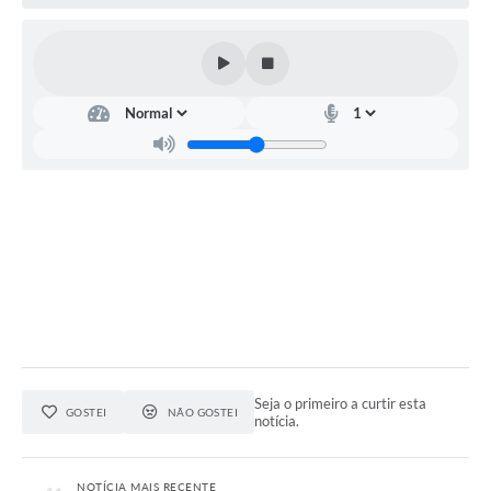
Contratos
Audiências Públicas
Arquivos para Download
Contas Públicas
Links
Serviços Online
Telefones Úteis
Transparência
Enquete
SIC
Seja o primeiro a curtir esta
GOSTEI
NÃO GOSTEI
notícia.
Contato
NOTÍCIA MAIS RECENTE