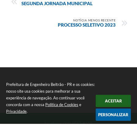
SEGUNDA JORNADA MUNICIPAL
NOTÍCIA MENOS RECENTE
PROCESSO SELETIVO 2023
Prefeitura de Engenheiro Beltrão - PR e os cookies:
nosso site usa cookies para melhorar a sua
experiência de navegação. Ao continuar você
ACEITAR
concorda com a nossa
Política de Cookies
e
Privacidade
.
PERSONALIZAR
Telefone: (44) 3537-8100
Endereço: Rua Manoel Ribas, 160 | CEP: 87270-000
8:00 as 11:30 e 13:00 as 17:00 Segunda a Sexta-feira