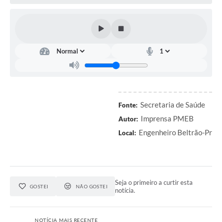
Contratos
Audiências Públicas
Arquivos para Download
Contas Públicas
Links
Serviços Online
Secretaria de Saúde
Fonte:
Imprensa PMEB
Autor:
Telefones Úteis
Engenheiro Beltrão-Pr
Local:
Transparência
Enquete
SIC
Seja o primeiro a curtir esta
GOSTEI
NÃO GOSTEI
notícia.
Contato
NOTÍCIA MAIS RECENTE