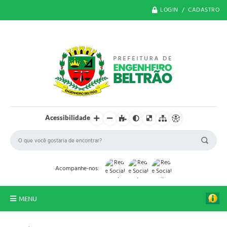
LOGIN / CADASTRO
Acessibilidade
Acompanhe-nos:
MENU
O Município