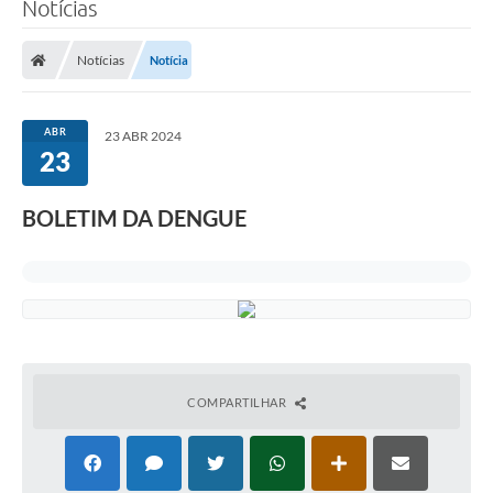
Notícias
Transparência
Notícias
Notícia
Legislação
Editais
ABR
23 ABR 2024
23
Covid-19 / Vacinação
Ouvidoria
BOLETIM DA DENGUE
SIAFIC
Secretarias
A Prefeitura
Notícias
COMPARTILHAR
Galeria de Vídeos
Galeria de Fotos