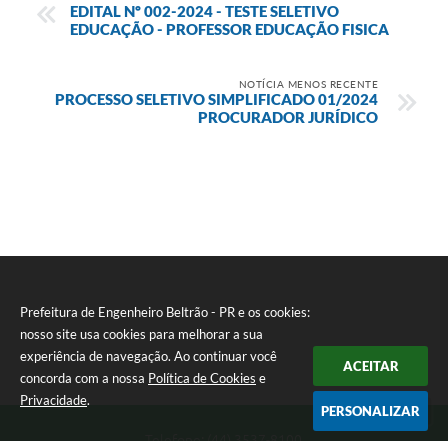
EDITAL Nº 002-2024 - TESTE SELETIVO
EDUCAÇÃO - PROFESSOR EDUCAÇÃO FISICA
NOTÍCIA MENOS RECENTE
PROCESSO SELETIVO SIMPLIFICADO 01/2024
PROCURADOR JURÍDICO
Prefeitura de Engenheiro Beltrão - PR e os cookies:
nosso site usa cookies para melhorar a sua
experiência de navegação. Ao continuar você
ACEITAR
concorda com a nossa
Política de Cookies
e
Privacidade
.
PERSONALIZAR
Telefone: (44) 3537-8100