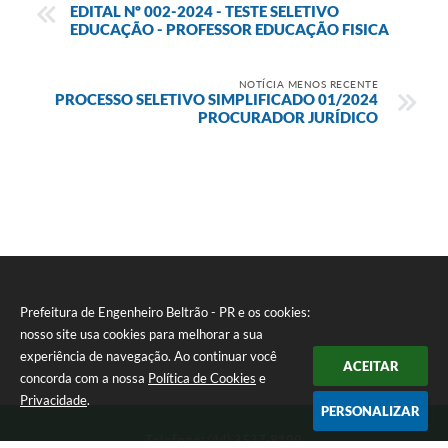
EDITAL Nº 002-2024 - TESTE SELETIVO
EDUCAÇÃO - PROFESSOR EDUCAÇÃO FISICA
NOTÍCIA MENOS RECENTE
PROCESSO SELETIVO SIMPLIFICADO 01/2024
PROCURADOR JURÍDICO
Prefeitura de Engenheiro Beltrão - PR e os cookies:
nosso site usa cookies para melhorar a sua
experiência de navegação. Ao continuar você
ACEITAR
concorda com a nossa
Política de Cookies
e
Privacidade
.
PERSONALIZAR
Telefone: (44) 3537-8100