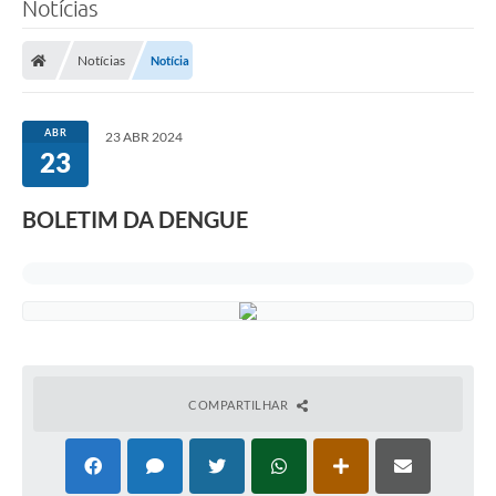
Notícias
Transparência
Notícias
Notícia
Legislação
Editais
ABR
23 ABR 2024
23
Covid-19 / Vacinação
Ouvidoria
BOLETIM DA DENGUE
SIAFIC
Secretarias
A Prefeitura
Notícias
COMPARTILHAR
Galeria de Vídeos
Galeria de Fotos