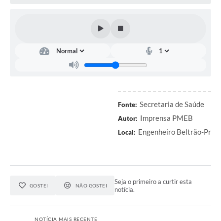
Contratos
Audiências Públicas
Arquivos para Download
Contas Públicas
Links
Serviços Online
Secretaria de Saúde
Fonte:
Imprensa PMEB
Autor:
Telefones Úteis
Engenheiro Beltrão-Pr
Local:
Transparência
Enquete
SIC
Seja o primeiro a curtir esta
GOSTEI
NÃO GOSTEI
notícia.
Contato
NOTÍCIA MAIS RECENTE