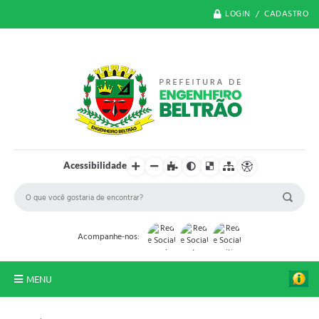
LOGIN / CADASTRO
Acessibilidade
Acompanhe-nos:
MENU
O Município