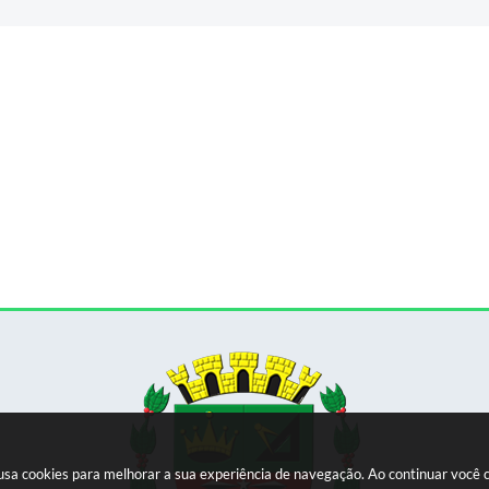
e usa cookies para melhorar a sua experiência de navegação. Ao continuar voc