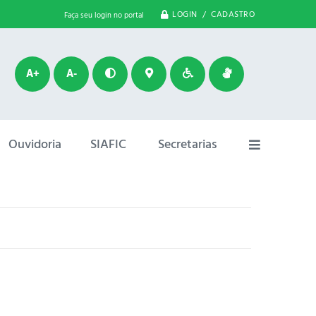
LOGIN / CADASTRO
Faça seu login no portal
A+
A-
Ouvidoria
SIAFIC
Secretarias