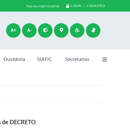
LOGIN / CADASTRO
Faça seu login no portal
A+
A-
Ouvidoria
SIAFIC
Secretarias
vés de DECRETO