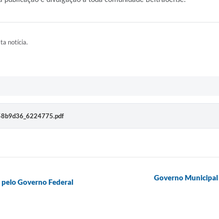
a publicação e divulgação à toda comunidade Beltrãoense.
ta notícia.
58b9d36_6224775.pdf
Governo Municipal 
o pelo Governo Federal