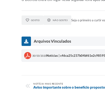
O Decreto entra em vigor nesta segunda-feira após su
Seja o primeiro a curtir es
GOSTEI
NÃO GOSTEI
Arquivos Vinculados
Notícias | c46ca25c237b04bf61e2c9859
30/03/2020
NOTÍCIA MAIS RECENTE
Aviso importante sobre o benefício propost