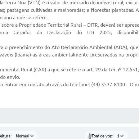
 Terra Nua (VTN) é o valor de mercado do imóvel rural, excluíd
as; pastagens cultivadas e melhoradas; e florestas plantadas.
 ano a que se refere.
obre a Propriedade Territorial Rural – DITR, deverá ser apre
rama Gerador da Declaração do ITR 2025, disponibi
 o preenchimento do Ato Declaratório Ambiental (ADA), que é 
veis (Ibama) as áreas ambientalmente preservadas na propried
Ambiental Rural (CAR) a que se refere o art. 29 da Lei nº 12.65
do envio.
o entrar em contato através do telefone: (44) 3537-8100 – Dim
 MÍDIAS
eitura:
Tom de voz: