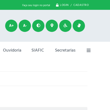
LOGIN / CADASTRO
Faça seu login no portal
A+
A-
Ouvidoria
SIAFIC
Secretarias