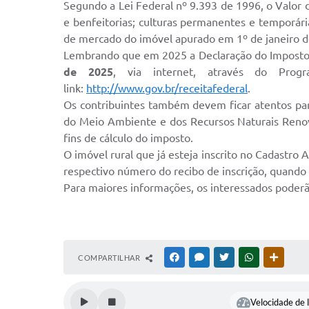
Segundo a Lei Federal nº 9.393 de 1996, o Valor da
e benfeitorias; culturas permanentes e temporári
de mercado do imóvel apurado em 1º de janeiro do
Lembrando que em 2025 a Declaração do Imposto s
de 2025
, via internet, através do Prog
link:
http://www.gov.br/receitafederal
.
Os contribuintes também devem ficar atentos para
do Meio Ambiente e dos Recursos Naturais Renová
fins de cálculo do imposto.
O imóvel rural que já esteja inscrito no Cadastro 
respectivo número do recibo de inscrição, quando 
Para maiores informações, os interessados poderã
COMPARTILHAR
FACEBOOK
MESSENGER
TWITTER
WHATSAPP
OUTRAS
Velocidade de l