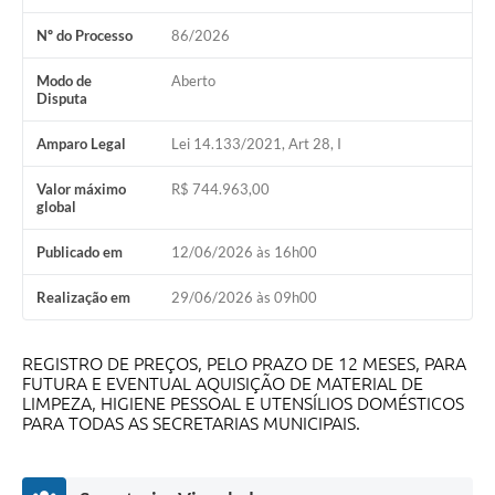
Contratos
Nº do Processo
86/2026
Audiências Públicas
Modo de
Aberto
Disputa
Arquivos para Download
Amparo Legal
Lei 14.133/2021, Art 28, I
Contas Públicas
Links
Valor máximo
R$ 744.963,00
global
Serviços Online
Publicado em
12/06/2026 às 16h00
Telefones Úteis
Realização em
29/06/2026 às 09h00
Transparência
Enquete
REGISTRO DE PREÇOS, PELO PRAZO DE 12 MESES, PARA
FUTURA E EVENTUAL AQUISIÇÃO DE MATERIAL DE
LIMPEZA, HIGIENE PESSOAL E UTENSÍLIOS DOMÉSTICOS
SIC
PARA TODAS AS SECRETARIAS MUNICIPAIS.
Contato