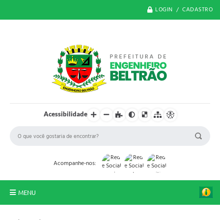
LOGIN / CADASTRO
Acessibilidade
Acompanhe-nos:
MENU
O Município