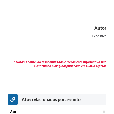
Contratos
Audiências Públicas
Arquivos para Download
Autor
Contas Públicas
Executivo
Links
Serviços Online
* Nota: O conteúdo disponibilizado é meramente informativo não
Telefones Úteis
substituindo o original publicado em Diário Oficial.
Transparência
Enquete
SIC
Atos relacionados por assunto
Contato
Ato