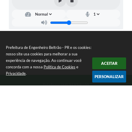
Prefeitura de Engenheiro Beltrão - PR e os cookies:
nosso site usa cookies para melhorar a sua
experiência de navegação. Ao continuar você
ACEITAR
concorda com a nossa
Política de Cookies
e
Privacidade
.
PERSONALIZAR
Telefone: (44) 3537-8100
Endereço: Rua Manoel Ribas, 160 | CEP: 87270-000
8:00 as 11:30 e 13:00 as 17:00 Segunda a Sexta-feira
Prefeitura de Engenheiro Beltrão - PR
Versão do Sistema:
3.5.3 - 19/06/2026
Portal atualizado em:
07/08/2026 15:05
Dados Abertos