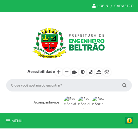
LOGIN / CADASTRO
Acessibilidade
Acompanhe-nos:
MENU
O Município