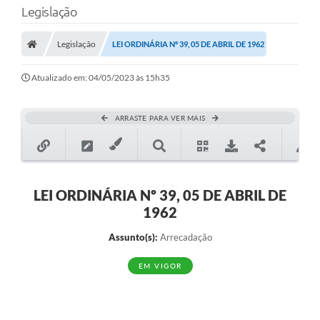
Legislação
Transparência
Legislação
LEI ORDINÁRIA Nº 39, 05 DE ABRIL DE 1962
Legislação
Editais
Atualizado em: 04/05/2023 às 15h35
Covid-19 / Vacinação
ARRASTE PARA VER MAIS
Ouvidoria
SIAFIC
Secretarias
LEI ORDINÁRIA Nº 39, 05 DE ABRIL DE
1962
A Prefeitura
Assunto(s):
Arrecadação
Notícias
EM VIGOR
Galeria de Vídeos
Galeria de Fotos